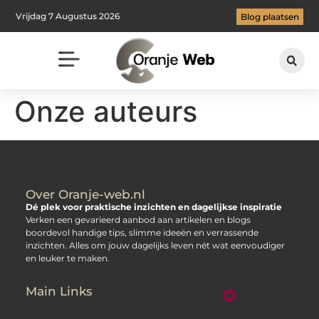
Vrijdag 7 Augustus 2026
Blog plaatsen
Onze auteurs
Over Oranje-web.nl
Dé plek voor praktische inzichten en dagelijkse inspiratie
Verken een gevarieerd aanbod aan artikelen en blogs
boordevol handige tips, slimme ideeën en verrassende
inzichten. Alles om jouw dagelijks leven nét wat eenvoudiger
en leuker te maken.
Main Links
“Koop backlinks” — verstandig doen of gevaarlijke strategie?
Hoe kan je online geld verdienen? Jouw stap‑voor‑stap gids