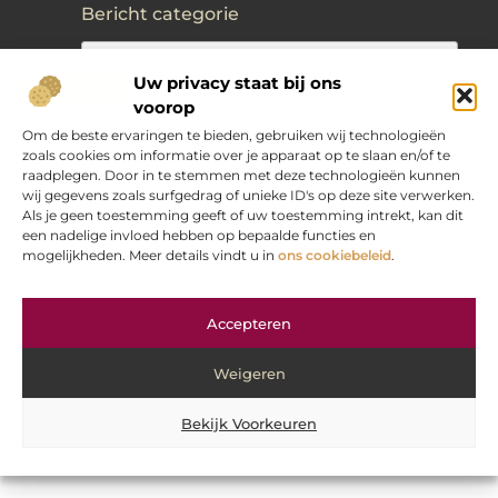
Bericht categorie
Uw privacy staat bij ons
voorop
Om de beste ervaringen te bieden, gebruiken wij technologieën
zoals cookies om informatie over je apparaat op te slaan en/of te
@2025 www.oranje-web.nl. All Right Reserved.
raadplegen. Door in te stemmen met deze technologieën kunnen
wij gegevens zoals surfgedrag of unieke ID's op deze site verwerken.
Als je geen toestemming geeft of uw toestemming intrekt, kan dit
een nadelige invloed hebben op bepaalde functies en
mogelijkheden. Meer details vindt u in
ons cookiebeleid
.
Accepteren
Weigeren
Bekijk Voorkeuren