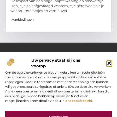
De impact van een opgeknapte woning op ons welzijn
Heb je je ooit afgevraagd waarom je je beter voelt als je
woonruimte netjes en vernieuwd
Aanbiedingen
Uw privacy staat bij ons
Over Oranje-web.nl
voorop
Dé plek voor praktische inzichten en dagelijkse inspiratie
Verken een gevarieerd aanbod aan artikelen en blogs
Om de beste ervaringen te bieden, gebruiken wij technologieën
boordevol handige tips, slimme ideeën en verrassende
zoals cookies om informatie over je apparaat op te slaan en/of te
inzichten. Alles om jouw dagelijks leven nét wat eenvoudiger
raadplegen. Door in te stemmen met deze technologieën kunnen
en leuker te maken.
wij gegevens zoals surfgedrag of unieke ID's op deze site verwerken.
Als je geen toestemming geeft of uw toestemming intrekt, kan dit
een nadelige invloed hebben op bepaalde functies en
Main Links
mogelijkheden. Meer details vindt u in
ons cookiebeleid
.
“Koop backlinks” — verstandig doen of gevaarlijke strategie?
Hoe kan je online geld verdienen? Jouw stap‑voor‑stap gids
Bericht categorie
Accepteren