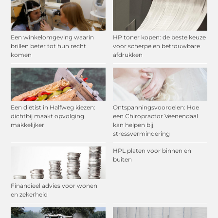
Een winkelomgeving waarin
HP toner kopen: de beste keuze
brillen beter tot hun recht
voor scherpe en betrouwbare
komen
afdrukken
Een diëtist in Halfweg kiezen:
Ontspanningsvoordelen: Hoe
dichtbij maakt opvolging
een Chiropractor Veenendaal
makkelijker
kan helpen bij
stressvermindering
HPL platen voor binnen en
buiten
Financieel advies voor wonen
en zekerheid