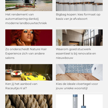
Het rendement van
Bigbag kopen: kies formaat op
automatisering dankzij
basis van je afvalsoort
moderne landbouwtechniek
Zo onderscheidt Nature Hair
Waarom goed stucwerk
Experience zich van andere
essentieel is bij renovatie en
salons
nieuwbouw
Ken jij het aanbod van
Kies de ideale vloertegel voor
Raceuitje.nl al?
jouw unieke woonstijl