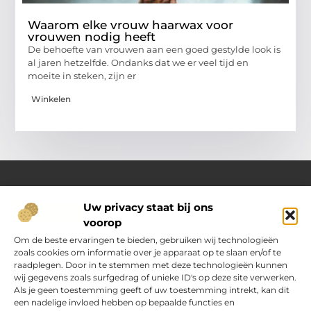
Waarom elke vrouw haarwax voor
vrouwen nodig heeft
De behoefte van vrouwen aan een goed gestylde look is
al jaren hetzelfde. Ondanks dat we er veel tijd en
moeite in steken, zijn er
Winkelen
Uw privacy staat bij ons
Over Oranje-web.nl
voorop
Dé plek voor praktische inzichten en dagelijkse inspiratie
Verken een gevarieerd aanbod aan artikelen en blogs
Om de beste ervaringen te bieden, gebruiken wij technologieën
boordevol handige tips, slimme ideeën en verrassende
zoals cookies om informatie over je apparaat op te slaan en/of te
inzichten. Alles om jouw dagelijks leven nét wat eenvoudiger
raadplegen. Door in te stemmen met deze technologieën kunnen
en leuker te maken.
wij gegevens zoals surfgedrag of unieke ID's op deze site verwerken.
Als je geen toestemming geeft of uw toestemming intrekt, kan dit
een nadelige invloed hebben op bepaalde functies en
Main Links