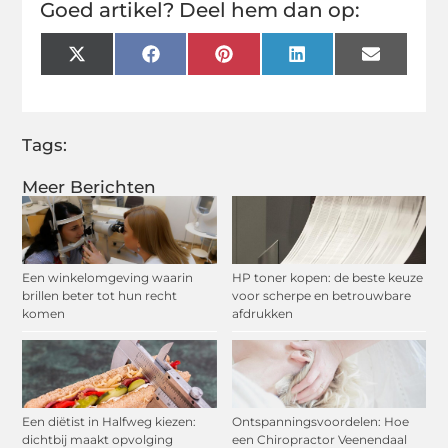
Goed artikel? Deel hem dan op:
X
Facebook
Pinterest
LinkedIn
Email
(Twitter)
Tags:
Meer Berichten
Een winkelomgeving waarin
HP toner kopen: de beste keuze
brillen beter tot hun recht
voor scherpe en betrouwbare
komen
afdrukken
Een diëtist in Halfweg kiezen:
Ontspanningsvoordelen: Hoe
dichtbij maakt opvolging
een Chiropractor Veenendaal