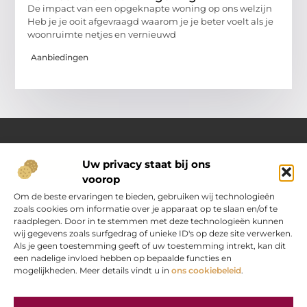
De impact van een opgeknapte woning op ons welzijn
Heb je je ooit afgevraagd waarom je je beter voelt als je
woonruimte netjes en vernieuwd
Aanbiedingen
Uw privacy staat bij ons
Over Oranje-web.nl
voorop
Dé plek voor praktische inzichten en dagelijkse inspiratie
Verken een gevarieerd aanbod aan artikelen en blogs
Om de beste ervaringen te bieden, gebruiken wij technologieën
boordevol handige tips, slimme ideeën en verrassende
zoals cookies om informatie over je apparaat op te slaan en/of te
inzichten. Alles om jouw dagelijks leven nét wat eenvoudiger
raadplegen. Door in te stemmen met deze technologieën kunnen
en leuker te maken.
wij gegevens zoals surfgedrag of unieke ID's op deze site verwerken.
Als je geen toestemming geeft of uw toestemming intrekt, kan dit
een nadelige invloed hebben op bepaalde functies en
Main Links
mogelijkheden. Meer details vindt u in
ons cookiebeleid
.
“Koop backlinks” — verstandig doen of gevaarlijke strategie?
Hoe kan je online geld verdienen? Jouw stap‑voor‑stap gids
Bericht categorie