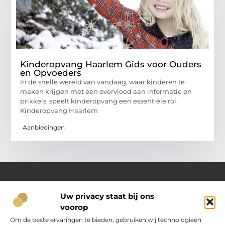
Kinderopvang Haarlem Gids voor Ouders
en Opvoeders
In de snelle wereld van vandaag, waar kinderen te
maken krijgen met een overvloed aan informatie en
prikkels, speelt kinderopvang een essentiële rol.
Kinderopvang Haarlem
Aanbiedingen
Uw privacy staat bij ons
Over Oranje-web.nl
voorop
Dé plek voor praktische inzichten en dagelijkse inspiratie
Verken een gevarieerd aanbod aan artikelen en blogs
Om de beste ervaringen te bieden, gebruiken wij technologieën