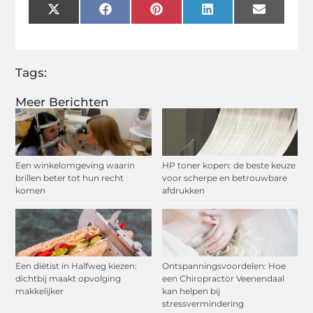
X
Facebook
Pinterest
LinkedIn
Email
(Twitter)
Tags:
Meer Berichten
Een winkelomgeving waarin
HP toner kopen: de beste keuze
brillen beter tot hun recht
voor scherpe en betrouwbare
komen
afdrukken
Een diëtist in Halfweg kiezen:
Ontspanningsvoordelen: Hoe
dichtbij maakt opvolging
een Chiropractor Veenendaal
makkelijker
kan helpen bij
stressvermindering