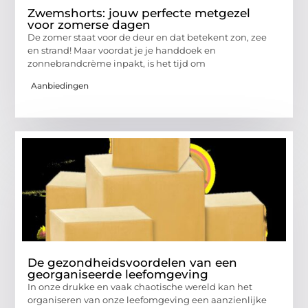
Zwemshorts: jouw perfecte metgezel
voor zomerse dagen
De zomer staat voor de deur en dat betekent zon, zee
en strand! Maar voordat je je handdoek en
zonnebrandcrème inpakt, is het tijd om
Aanbiedingen
De gezondheidsvoordelen van een
georganiseerde leefomgeving
In onze drukke en vaak chaotische wereld kan het
organiseren van onze leefomgeving een aanzienlijke