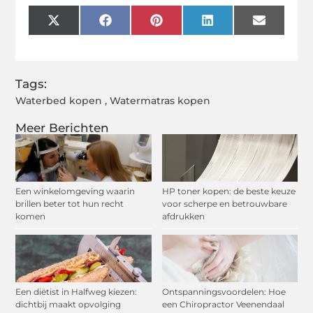
X
Facebook
Pinterest
LinkedIn
Email
(Twitter)
Tags:
Waterbed kopen
,
Watermatras kopen
Meer Berichten
Een winkelomgeving waarin
HP toner kopen: de beste keuze
brillen beter tot hun recht
voor scherpe en betrouwbare
komen
afdrukken
Een diëtist in Halfweg kiezen:
Ontspanningsvoordelen: Hoe
dichtbij maakt opvolging
een Chiropractor Veenendaal