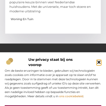
populaire keuze binnen veel Nederlandse
huishoudens. Met de universele, maar toch stoere en
moderne uitstraling
Woning En Tuin
Uw privacy staat bij ons
Over Oranje-web.nl
voorop
Dé plek voor praktische inzichten en dagelijkse inspiratie
Verken een gevarieerd aanbod aan artikelen en blogs
Om de beste ervaringen te bieden, gebruiken wij technologieën
boordevol handige tips, slimme ideeën en verrassende
zoals cookies om informatie over je apparaat op te slaan en/of te
inzichten. Alles om jouw dagelijks leven nét wat eenvoudiger
raadplegen. Door in te stemmen met deze technologieën kunnen
en leuker te maken.
wij gegevens zoals surfgedrag of unieke ID's op deze site verwerken.
Als je geen toestemming geeft of uw toestemming intrekt, kan dit
een nadelige invloed hebben op bepaalde functies en
Main Links
mogelijkheden. Meer details vindt u in
ons cookiebeleid
.
“Koop backlinks” — verstandig doen of gevaarlijke strategie?
Hoe kan je online geld verdienen? Jouw stap‑voor‑stap gids
Bericht categorie