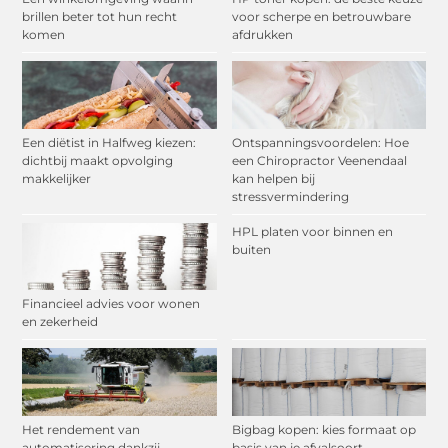
brillen beter tot hun recht
voor scherpe en betrouwbare
komen
afdrukken
Een diëtist in Halfweg kiezen:
Ontspanningsvoordelen: Hoe
dichtbij maakt opvolging
een Chiropractor Veenendaal
makkelijker
kan helpen bij
stressvermindering
HPL platen voor binnen en
buiten
Financieel advies voor wonen
en zekerheid
Het rendement van
Bigbag kopen: kies formaat op
automatisering dankzij
basis van je afvalsoort