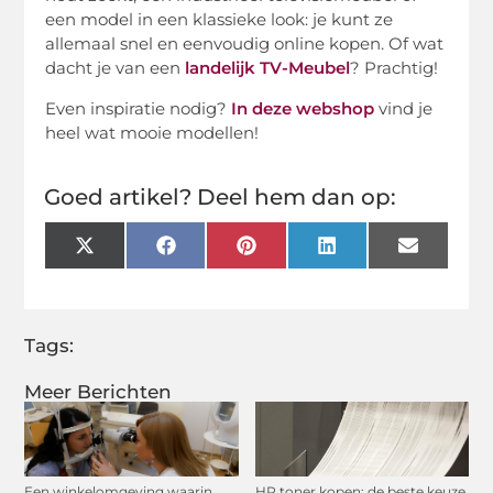
een model in een klassieke look: je kunt ze
allemaal snel en eenvoudig online kopen. Of wat
dacht je van een
landelijk TV-Meubel
? Prachtig!
Even inspiratie nodig?
In deze webshop
vind je
heel wat mooie modellen!
Goed artikel? Deel hem dan op:
X
Facebook
Pinterest
LinkedIn
Email
(Twitter)
Tags:
Meer Berichten
Een winkelomgeving waarin
HP toner kopen: de beste keuze