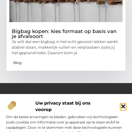
Bigbag kopen: kies formaat op basis van
je afvalsoort
Je wilt dat een bigbag in het echt gewoon lekker werkt:
stabiel staan, makkelijk vullen en verplaatsen zoals jij
het gepland hebt. Daarom kom je
Blog
Uw privacy staat bij ons
Over Oranje-web.nl
voorop
Dé plek voor praktische inzichten en dagelijkse inspiratie
Verken een gevarieerd aanbod aan artikelen en blogs
Om de beste ervaringen te bieden, gebruiken wij technologieën
boordevol handige tips, slimme ideeën en verrassende
zoals cookies om informatie over je apparaat op te slaan en/of te
inzichten. Alles om jouw dagelijks leven nét wat eenvoudiger
raadplegen. Door in te stemmen met deze technologieën kunnen
en leuker te maken.