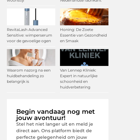
woonstijl
Nederlandse fabrikant
RevitaLash Advanced
Honing: De Zoete
Sensitive: wimperserum
Essentie van Gezondheid
voor de gevoelige ogen
en Smaak
Waarom nazorg na een
Van Lennep Kliniek:
huidbehandeling zo
Expert in natuurlijke
belangrijk is
schoonheid en
huidverbetering
Begin vandaag nog met
jouw avontuur!
Stel het niet langer uit en meld je
direct aan. Ons platform biedt de
perfecte gelegenheid om jouw