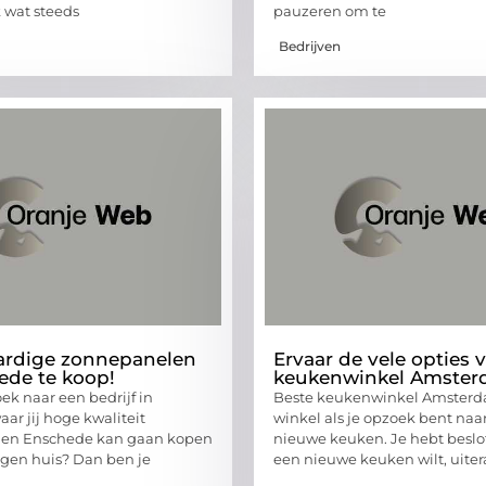
 wat steeds
pauzeren om te
Bedrijven
rdige zonnepanelen
Ervaar de vele opties 
ede te koop!
keukenwinkel Amste
oek naar een bedrijf in
Beste keukenwinkel Amsterd
ar jij hoge kwaliteit
winkel als je opzoek bent naa
en Enschede kan gaan kopen
nieuwe keuken. Je hebt beslo
igen huis? Dan ben je
een nieuwe keuken wilt, uite