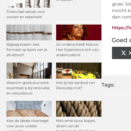
groei. S
inzicht 
Financieel advies voor
dan cont
wonen en zekerheid
https://
Goed a
Bigbag kopen: kies
Zo onderscheidt Nature
formaat op basis van je
Hair Experience zich van
afvalsoort
andere salons
Waarom goed stucwerk
Ken jij het aanbod van
Tags:
essentieel is bij renovatie
Raceuitje.nl al?
en nieuwbouw
Kies de ideale vloertegel
Macramé touw kopen,
voor jouw unieke
direct van de