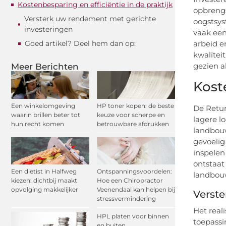
Kostenbesparing en efficiëntie in de praktijk
opbrengs
Versterk uw rendement met gerichte
oogstsys
investeringen
vaak een
Goed artikel? Deel hem dan op:
arbeid e
kwalitei
gezien a
Meer Berichten
Kost
Een winkelomgeving
HP toner kopen: de beste
De Retur
waarin brillen beter tot
keuze voor scherpe en
lagere l
hun recht komen
betrouwbare afdrukken
landbouw
gevoelig
inspelen
ontstaat
Een diëtist in Halfweg
Ontspanningsvoordelen:
landbouw
kiezen: dichtbij maakt
Hoe een Chiropractor
opvolging makkelijker
Veenendaal kan helpen bij
Verst
stressvermindering
Het real
HPL platen voor binnen
toepassi
en buiten