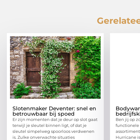
Gerelatee
Slotenmaker Deventer: snel en
Bodywar
betrouwbaar bij spoed
bedrijfs
Er zijn momenten dat je deur op slot gaat
Ben jij op 
terwijl je sleutel binnen ligt, of dat je
functionele
sleutel simpelweg spoorloos verdwenen
assortiment
is. Zulke onverwachte situaties
Hurricane i