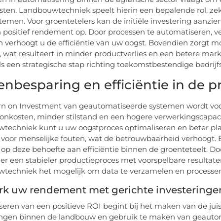
ten. Landbouwtechniek speelt hierin een bepalende rol, z
temen. Voor groentetelers kan de initiële investering aanzien
 positief rendement op. Door processen te automatiseren, 
n verhoogt u de efficiëntie van uw oogst. Bovendien zorgt
t, wat resulteert in minder productverlies en een betere mark
ls een strategische stap richting toekomstbestendige bedrijf
enbesparing en efficiëntie in de pr
n on Investment van geautomatiseerde systemen wordt voora
oonkosten, minder stilstand en een hogere verwerkingscapac
techniek kunt u uw oogstproces optimaliseren en beter pla
 voor menselijke fouten, wat de betrouwbaarheid verhoogt. 
 op deze behoefte aan efficiëntie binnen de groenteteelt. D
 er een stabieler productieproces met voorspelbare resulta
techniek het mogelijk om data te verzamelen en processen
erk uw rendement met gerichte investeringe
iseren van een positieve ROI begint bij het maken van de juis
ngen binnen de landbouw en gebruik te maken van geautom