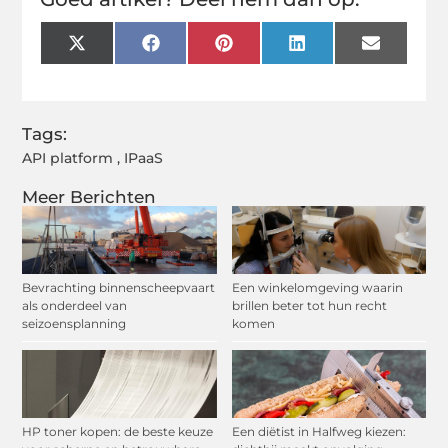
X
Facebook
Pinterest
LinkedIn
Email
(Twitter)
Tags:
API platform
,
IPaaS
Meer Berichten
Bevrachting binnenscheepvaart
Een winkelomgeving waarin
als onderdeel van
brillen beter tot hun recht
seizoensplanning
komen
HP toner kopen: de beste keuze
Een diëtist in Halfweg kiezen: