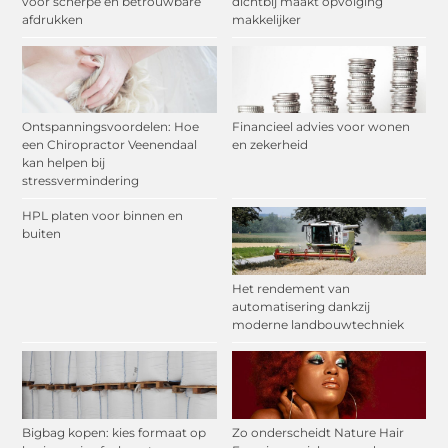
voor scherpe en betrouwbare
dichtbij maakt opvolging
afdrukken
makkelijker
Ontspanningsvoordelen: Hoe
Financieel advies voor wonen
een Chiropractor Veenendaal
en zekerheid
kan helpen bij
stressvermindering
HPL platen voor binnen en
buiten
Het rendement van
automatisering dankzij
moderne landbouwtechniek
Bigbag kopen: kies formaat op
Zo onderscheidt Nature Hair