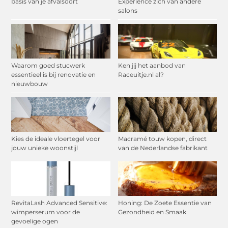
basis van je afvalsoort
Experience zich van andere
salons
Waarom goed stucwerk
Ken jij het aanbod van
essentieel is bij renovatie en
Raceuitje.nl al?
nieuwbouw
Kies de ideale vloertegel voor
Macramé touw kopen, direct
jouw unieke woonstijl
van de Nederlandse fabrikant
RevitaLash Advanced Sensitive:
Honing: De Zoete Essentie van
wimperserum voor de
Gezondheid en Smaak
gevoelige ogen