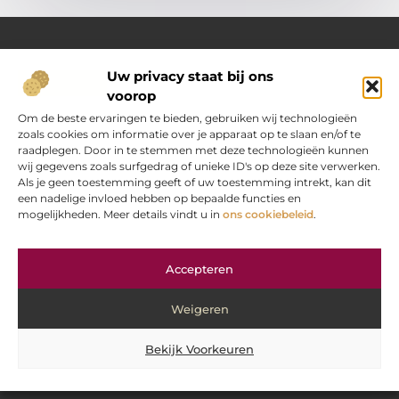
Uw privacy staat bij ons
Over Oranje-web.nl
voorop
Dé plek voor praktische inzichten en dagelijkse inspiratie
Verken een gevarieerd aanbod aan artikelen en blogs
Om de beste ervaringen te bieden, gebruiken wij technologieën
boordevol handige tips, slimme ideeën en verrassende
zoals cookies om informatie over je apparaat op te slaan en/of te
inzichten. Alles om jouw dagelijks leven nét wat eenvoudiger
raadplegen. Door in te stemmen met deze technologieën kunnen
en leuker te maken.
wij gegevens zoals surfgedrag of unieke ID's op deze site verwerken.
Als je geen toestemming geeft of uw toestemming intrekt, kan dit
een nadelige invloed hebben op bepaalde functies en
Main Links
mogelijkheden. Meer details vindt u in
ons cookiebeleid
.
“Koop backlinks” — verstandig doen of gevaarlijke strategie?
Hoe kan je online geld verdienen? Jouw stap‑voor‑stap gids
Bericht categorie
Accepteren
Weigeren
Bekijk Voorkeuren
@2025 www.oranje-web.nl. All Right Reserved.