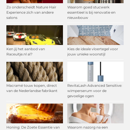
Zo onderscheidt Nature Hair
Waarom goed stucwerk
Experience zich van andere
essentieel is bij renovatie en
salons
nieuwbouw
Ken jij het aanbod van
Kies de ideale vloertegel voor
Raceuitje.nl al?
jouw unieke woonstijl
Macramé touw kopen, direct
RevitaLash Advanced Sensitive:
van de Nederlandse fabrikant
wimperserum voor de
gevoelige ogen
Honing: De Zoete Essentie van
Waarom nazorg na een