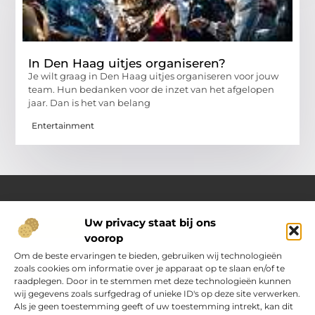
In Den Haag uitjes organiseren?
Je wilt graag in Den Haag uitjes organiseren voor jouw
team. Hun bedanken voor de inzet van het afgelopen
jaar. Dan is het van belang
Entertainment
Uw privacy staat bij ons
Over Oranje-web.nl
voorop
Dé plek voor praktische inzichten en dagelijkse inspiratie
Verken een gevarieerd aanbod aan artikelen en blogs
Om de beste ervaringen te bieden, gebruiken wij technologieën
boordevol handige tips, slimme ideeën en verrassende
zoals cookies om informatie over je apparaat op te slaan en/of te
inzichten. Alles om jouw dagelijks leven nét wat eenvoudiger
raadplegen. Door in te stemmen met deze technologieën kunnen
en leuker te maken.
wij gegevens zoals surfgedrag of unieke ID's op deze site verwerken.
Als je geen toestemming geeft of uw toestemming intrekt, kan dit