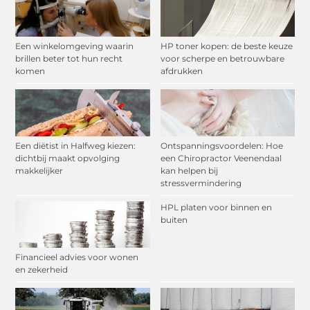
Een winkelomgeving waarin
HP toner kopen: de beste keuze
brillen beter tot hun recht
voor scherpe en betrouwbare
komen
afdrukken
Een diëtist in Halfweg kiezen:
Ontspanningsvoordelen: Hoe
dichtbij maakt opvolging
een Chiropractor Veenendaal
makkelijker
kan helpen bij
stressvermindering
HPL platen voor binnen en
buiten
Financieel advies voor wonen
en zekerheid