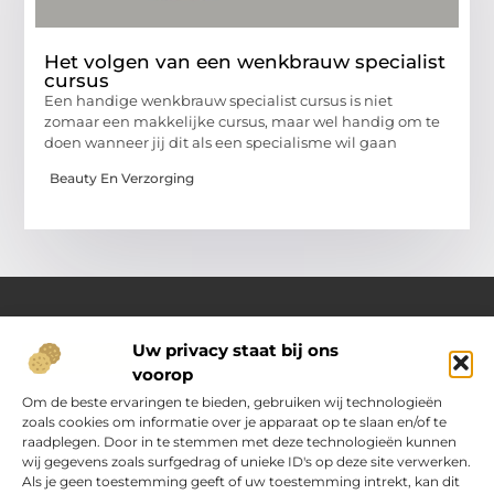
Het volgen van een wenkbrauw specialist
cursus
Een handige wenkbrauw specialist cursus is niet
zomaar een makkelijke cursus, maar wel handig om te
doen wanneer jij dit als een specialisme wil gaan
Beauty En Verzorging
Uw privacy staat bij ons
Over Oranje-web.nl
voorop
Dé plek voor praktische inzichten en dagelijkse inspiratie
Verken een gevarieerd aanbod aan artikelen en blogs
Om de beste ervaringen te bieden, gebruiken wij technologieën
boordevol handige tips, slimme ideeën en verrassende
zoals cookies om informatie over je apparaat op te slaan en/of te
inzichten. Alles om jouw dagelijks leven nét wat eenvoudiger
raadplegen. Door in te stemmen met deze technologieën kunnen
en leuker te maken.
wij gegevens zoals surfgedrag of unieke ID's op deze site verwerken.
Als je geen toestemming geeft of uw toestemming intrekt, kan dit