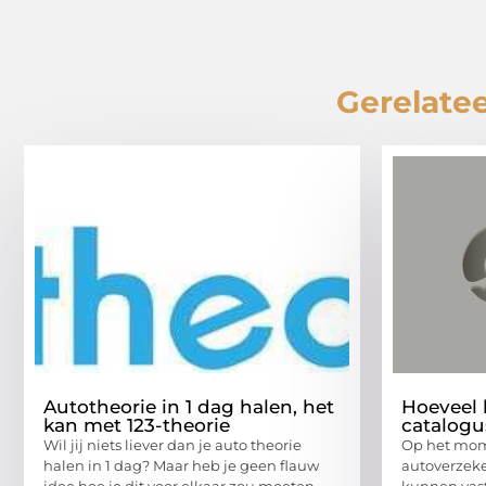
Gerelatee
Autotheorie in 1 dag halen, het
Hoeveel 
kan met 123-theorie
catalogu
Wil jij niets liever dan je auto theorie
Op het mom
halen in 1 dag? Maar heb je geen flauw
autoverzeker
idee hoe je dit voor elkaar zou moeten
kunnen vast