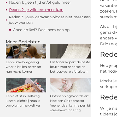
Reden 1: geen tijd en/of geld meer
vakantie
Reden 2: je wilt iets meer luxe
zoeken. 
steeds m
Reden 3: jouw caravan voldoet niet meer aan
jouw wensen
Als dit b
Goed artikel? Deel hem dan op:
gemakke
andere v
Meer Berichten
Drie mog
Rede
Een winkelomgeving
HP toner kopen: de beste
Heb je o
waarin brillen beter tot
keuze voor scherpe en
het nodi
hun recht komen
betrouwbare afdrukken
Mocht je
verkopen
Reden
Een diëtist in Halfweg
Ontspanningsvoordelen:
kiezen: dichtbij maakt
Hoe een Chiropractor
opvolging makkelijker
Veenendaal kan helpen bij
Wil je n
stressvermindering
tijdens 