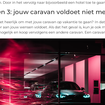
. Door in het vervolg naar bijvoorbeeld een hotel toe te gaa
n 3: jouw caravan voldoet niet m
het heerlijk om met jouw caravan op vakantie te gaan? In dat
r aan jouw wensen voldoet. Als dat het geval is, kun je ook
mogelijk en koop vervolgens een andere caravan. Een caravan