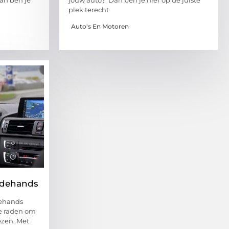
plek terecht
Auto's En Motoren
edehands
dehands
te raden om
lezen. Met