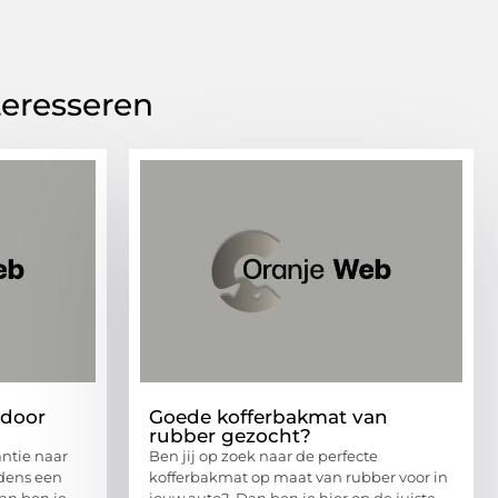
teresseren
 door
Goede kofferbakmat van
rubber gezocht?
antie naar
Ben jij op zoek naar de perfecte
jdens een
kofferbakmat op maat van rubber voor in
an ben je
jouw auto? Dan ben je hier op de juiste