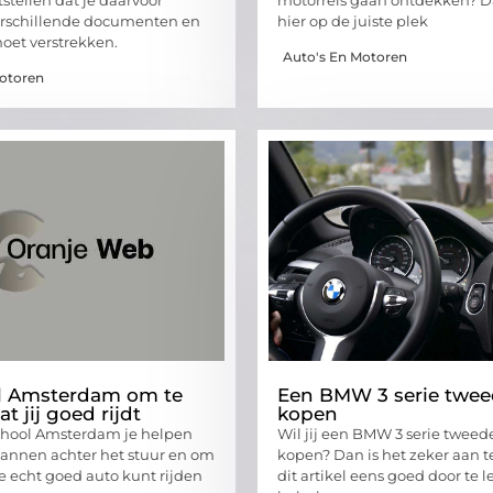
erschillende documenten en
hier op de juiste plek
oet verstrekken.
Auto's En Motoren
Motoren
ol Amsterdam om te
Een BMW 3 serie twe
t jij goed rijdt
kopen
school Amsterdam je helpen
Wil jij een BMW 3 serie twee
annen achter het stuur en om
kopen? Dan is het zeker aan 
je echt goed auto kunt rijden
dit artikel eens goed door te 