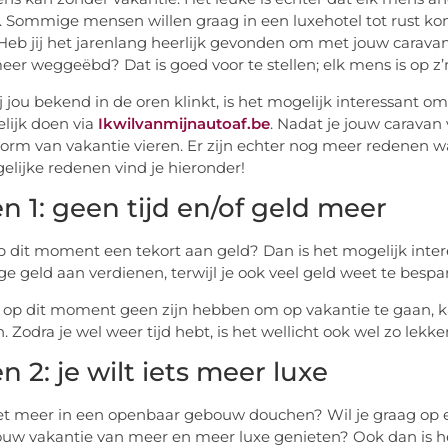
. Sommige mensen willen graag in een luxehotel tot rust ko
Heb jij het jarenlang heerlijk gevonden om met jouw caravan
eer weggeëbd? Dat is goed voor te stellen; elk mens is op z’
ij jou bekend in de oren klinkt, is het mogelijk interessant o
lijk doen via
Ikwilvanmijnautoaf.be
. Nadat je jouw caravan 
orm van vakantie vieren. Er zijn echter nog meer redenen w
elijke redenen vind je hieronder!
n 1: geen tijd en/of geld meer
p dit moment een tekort aan geld? Dan is het mogelijk inter
ge geld aan verdienen, terwijl je ook veel geld weet te bespa
 op dit moment geen zijn hebben om op vakantie te gaan, k
. Zodra je wel weer tijd hebt, is het wellicht ook wel zo lekk
 2: je wilt iets meer luxe
iet meer in een openbaar gebouw douchen? Wil je graag op ee
jouw vakantie van meer en meer luxe genieten? Ook dan is he