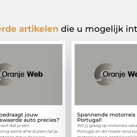
rde artikelen
die u mogelijk in
bedraagt jouw
Spannende motorreis
swaarde auto precies?
Portugal!
ent dat je een
Wil jij graag op motorreis vak
ing wenst af te sluiten zal je
Portugal en dit mooie land ti
stellen dat je daarvoor
motorreis gaan ontdekken? D