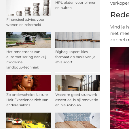
HPL platen voor binnen
verkopen
en buiten
Rede
Financieel advies voor
wonen en zekerheid
Vind je 
niet mee
zo snel 
Het rendement van
Bigbag kopen: kies
automatisering dankzij
formaat op basis van je
moderne
afvalsoort
landbouwtechniek
Zo onderscheidt Nature
Waarom goed stucwerk
Hair Experience zich van
essentieel is bij renovatie
andere salons
en nieuwbouw