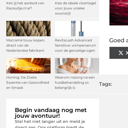
Ken jij het aanbod van
Kies de ideale vloertegel
Raceuitje.nl al?
voor jouw unieke
woonstijl
Goed a
Macramé touw kopen,
RevitaLash Advanced
direct van de
Sensitive: wimperserum
Nederlandse fabrikant
voor de gevoelige ogen
Honing: De Zoete
Waarom nazorg na een
Essentie van Gezondheid
huidbehandeling zo
Tags:
en Smaak
belangrijk is
Begin vandaag nog met
jouw avontuur!
Stel het niet langer uit en meld je
direct aan. Ons platform biedt de