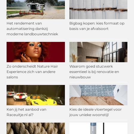
Het rendement van
Bigbag kopen: kies formaat op
automatisering dankzij
basis van je afvalsoort
moderne landbouwtechniek
Zo onderscheidt Nature Hair
Waarom goed stucwerk
Experience zich van andere
essentieel is bij renovatie en
salons
nieuwbouw
Ken jij het aanbod van
Kies de ideale vloertegel voor
Raceuitje.nl al?
jouw unieke woonstijl