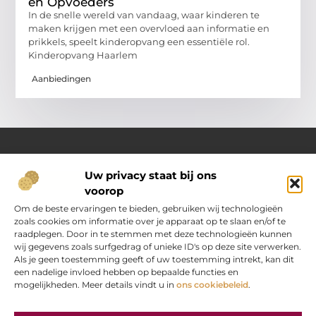
en Opvoeders
In de snelle wereld van vandaag, waar kinderen te
maken krijgen met een overvloed aan informatie en
prikkels, speelt kinderopvang een essentiële rol.
Kinderopvang Haarlem
Aanbiedingen
Uw privacy staat bij ons
Over Oranje-web.nl
voorop
Dé plek voor praktische inzichten en dagelijkse inspiratie
Verken een gevarieerd aanbod aan artikelen en blogs
Om de beste ervaringen te bieden, gebruiken wij technologieën
boordevol handige tips, slimme ideeën en verrassende
zoals cookies om informatie over je apparaat op te slaan en/of te
inzichten. Alles om jouw dagelijks leven nét wat eenvoudiger
raadplegen. Door in te stemmen met deze technologieën kunnen
en leuker te maken.
wij gegevens zoals surfgedrag of unieke ID's op deze site verwerken.
Als je geen toestemming geeft of uw toestemming intrekt, kan dit
een nadelige invloed hebben op bepaalde functies en
Main Links
mogelijkheden. Meer details vindt u in
ons cookiebeleid
.
“Koop backlinks” — verstandig doen of gevaarlijke strategie?
Hoe kan je online geld verdienen? Jouw stap‑voor‑stap gids
Bericht categorie