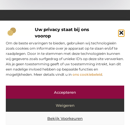
Uw privacy staat bij ons
Over Oranje-web.nl
voorop
Dé plek voor praktische inzichten en dagelijkse inspiratie
Verken een gevarieerd aanbod aan artikelen en blogs
Om de beste ervaringen te bieden, gebruiken wij technologieën
boordevol handige tips, slimme ideeën en verrassende
zoals cookies om informatie over je apparaat op te slaan en/of te
inzichten. Alles om jouw dagelijks leven nét wat eenvoudiger
raadplegen. Door in te stemmen met deze technologieën kunnen
en leuker te maken.
wij gegevens zoals surfgedrag of unieke ID's op deze site verwerken.
Als je geen toestemming geeft of uw toestemming intrekt, kan dit
een nadelige invloed hebben op bepaalde functies en
Main Links
mogelijkheden. Meer details vindt u in
ons cookiebeleid
.
“Koop backlinks” — verstandig doen of gevaarlijke strategie?
Hoe kan je online geld verdienen? Jouw stap‑voor‑stap gids
Bericht categorie
Accepteren
Weigeren
Bekijk Voorkeuren
@2025 www.oranje-web.nl. All Right Reserved.