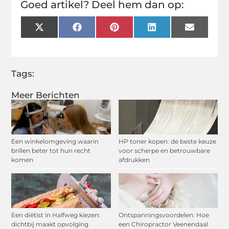
Goed artikel? Deel hem dan op:
X
Facebook
Pinterest
LinkedIn
Email
(Twitter)
Tags:
Meer Berichten
Een winkelomgeving waarin
HP toner kopen: de beste keuze
brillen beter tot hun recht
voor scherpe en betrouwbare
komen
afdrukken
Een diëtist in Halfweg kiezen:
Ontspanningsvoordelen: Hoe
dichtbij maakt opvolging
een Chiropractor Veenendaal