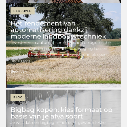
BEDRIJVEN
Het rendement van
automatisering dankzij
moderne landbouwtechniek
Investeren in automatisering binnen de agrarische
sector vraagt om een duidelijke afweging tussen
kosten en opbrengsten. Landbouwtechniek speelt
hierin een
Bedrijven
BLOG
Bigbag kopen: kies formaat op
basis van je afvalsoort
Je wilt dat een bigbag in het echt gewoon lekker