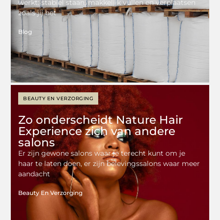
werkt: stabiel staan, makkelijk vullen en verplaatsen
zoals jij het
Blog
BEAUTY EN VERZORGING
Zo onderscheidt Nature Hair
Experience zich van andere
salons
Er zijn gewone salons waar je terecht kunt om je
haar te laten doen, er zijn belevingssalons waar meer
aandacht
Beauty En Verzorging