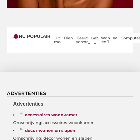
NU POPULAIR
Uit de
Dienstverlening
Beauty en
Gezondheid
Woning
Winkelen
Computer
media
verzorging
en Tuin
ADVERTENTIES
Advertenties
accessoires woonkamer
Omschrijving: accessoires woonkamer
decor wonen en slapen
Omschrijving: decor wonen en slapen