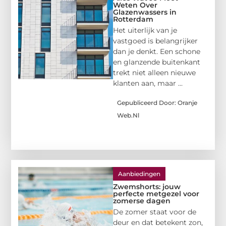
Weten Over
Glazenwassers in
Rotterdam
Het uiterlijk van je
vastgoed is belangrijker
dan je denkt. Een schone
en glanzende buitenkant
trekt niet alleen nieuwe
klanten aan, maar ...
Gepubliceerd Door: Oranje
Web.nl
Aanbiedingen
Zwemshorts: jouw
perfecte metgezel voor
zomerse dagen
De zomer staat voor de
deur en dat betekent zon,