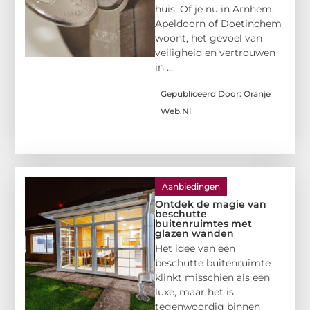
huis. Of je nu in Arnhem,
Apeldoorn of Doetinchem
woont, het gevoel van
veiligheid en vertrouwen
in ...
Gepubliceerd Door: Oranje
Web.nl
Aanbiedingen
Ontdek de magie van
beschutte
buitenruimtes met
glazen wanden
Het idee van een
beschutte buitenruimte
klinkt misschien als een
luxe, maar het is
tegenwoordig binnen