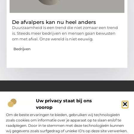
De afvalpers kan nu heel anders
Duurzaamheid is een trend die niet zomaar een trend
is. Steeds meer bedrijven en mensen gaan bewusten
om met afval. Onze wereld is niet eeuwig.
Bedrijven
Uw privacy staat bij ons
Over Oranje-web.nl
voorop
Dé plek voor praktische inzichten en dagelijkse inspiratie
Verken een gevarieerd aanbod aan artikelen en blogs
Om de beste ervaringen te bieden, gebruiken wij technologieën
boordevol handige tips, slimme ideeën en verrassende
zoals cookies om informatie over je apparaat op te slaan en/of te
inzichten. Alles om jouw dagelijks leven nét wat eenvoudiger
raadplegen. Door in te stemmen met deze technologieën kunnen
en leuker te maken.
wij gegevens zoals surfgedrag of unieke ID's op deze site verwerken.