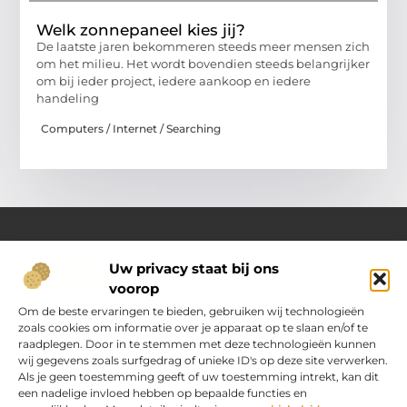
Welk zonnepaneel kies jij?
De laatste jaren bekommeren steeds meer mensen zich
om het milieu. Het wordt bovendien steeds belangrijker
om bij ieder project, iedere aankoop en iedere
handeling
Computers / Internet / Searching
Uw privacy staat bij ons
Over Oranje-web.nl
voorop
Dé plek voor praktische inzichten en dagelijkse inspiratie
Verken een gevarieerd aanbod aan artikelen en blogs
Om de beste ervaringen te bieden, gebruiken wij technologieën
boordevol handige tips, slimme ideeën en verrassende
zoals cookies om informatie over je apparaat op te slaan en/of te
inzichten. Alles om jouw dagelijks leven nét wat eenvoudiger
raadplegen. Door in te stemmen met deze technologieën kunnen
en leuker te maken.
wij gegevens zoals surfgedrag of unieke ID's op deze site verwerken.
Als je geen toestemming geeft of uw toestemming intrekt, kan dit
een nadelige invloed hebben op bepaalde functies en
Main Links