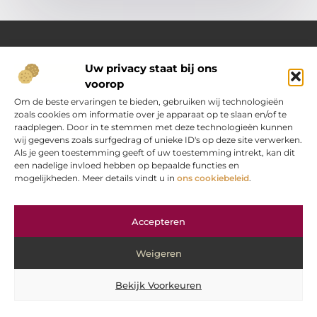
Uw privacy staat bij ons
Over Oranje-web.nl
voorop
Dé plek voor praktische inzichten en dagelijkse inspiratie
Verken een gevarieerd aanbod aan artikelen en blogs
Om de beste ervaringen te bieden, gebruiken wij technologieën
boordevol handige tips, slimme ideeën en verrassende
zoals cookies om informatie over je apparaat op te slaan en/of te
inzichten. Alles om jouw dagelijks leven nét wat eenvoudiger
raadplegen. Door in te stemmen met deze technologieën kunnen
en leuker te maken.
wij gegevens zoals surfgedrag of unieke ID's op deze site verwerken.
Als je geen toestemming geeft of uw toestemming intrekt, kan dit
een nadelige invloed hebben op bepaalde functies en
Main Links
mogelijkheden. Meer details vindt u in
ons cookiebeleid
.
“Koop backlinks” — verstandig doen of gevaarlijke strategie?
Hoe kan je online geld verdienen? Jouw stap‑voor‑stap gids
Bericht categorie
Accepteren
Weigeren
Bekijk Voorkeuren
@2025 www.oranje-web.nl. All Right Reserved.