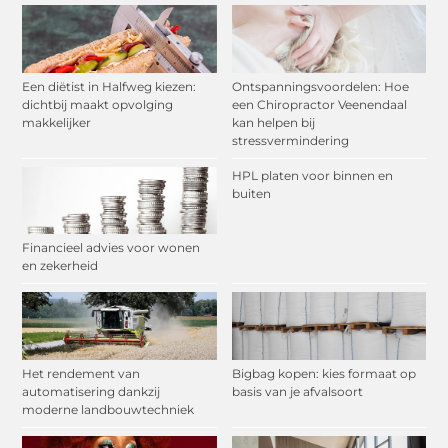
Een diëtist in Halfweg kiezen:
Ontspanningsvoordelen: Hoe
dichtbij maakt opvolging
een Chiropractor Veenendaal
makkelijker
kan helpen bij
stressvermindering
HPL platen voor binnen en
buiten
Financieel advies voor wonen
en zekerheid
Het rendement van
Bigbag kopen: kies formaat op
automatisering dankzij
basis van je afvalsoort
moderne landbouwtechniek