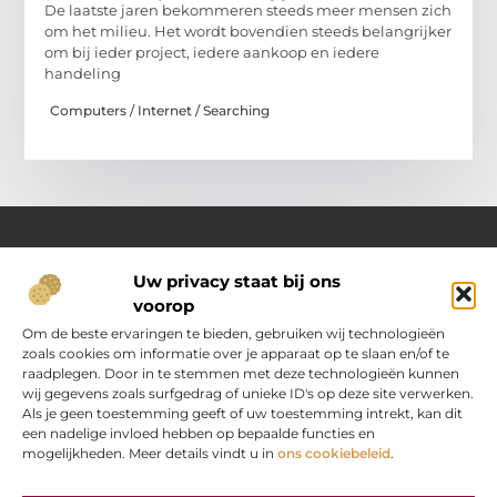
De laatste jaren bekommeren steeds meer mensen zich
om het milieu. Het wordt bovendien steeds belangrijker
om bij ieder project, iedere aankoop en iedere
handeling
Computers / Internet / Searching
Uw privacy staat bij ons
Over Oranje-web.nl
voorop
Dé plek voor praktische inzichten en dagelijkse inspiratie
Verken een gevarieerd aanbod aan artikelen en blogs
Om de beste ervaringen te bieden, gebruiken wij technologieën
boordevol handige tips, slimme ideeën en verrassende
zoals cookies om informatie over je apparaat op te slaan en/of te
inzichten. Alles om jouw dagelijks leven nét wat eenvoudiger
raadplegen. Door in te stemmen met deze technologieën kunnen
en leuker te maken.
wij gegevens zoals surfgedrag of unieke ID's op deze site verwerken.
Als je geen toestemming geeft of uw toestemming intrekt, kan dit
een nadelige invloed hebben op bepaalde functies en
Main Links
mogelijkheden. Meer details vindt u in
ons cookiebeleid
.
“Koop backlinks” — verstandig doen of gevaarlijke strategie?
Hoe kan je online geld verdienen? Jouw stap‑voor‑stap gids